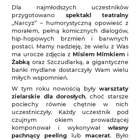
Dla najmłodszych uczestników
przygotowano
spektakl teatralny
„Narcyz” – humorystyczną opowieść z
morałem, pełną komicznych dialogów,
hip-hopowych brzmień i barwnych
postaci. Mamy nadzieję, że wielu z Was
ma urocze zdjęcia z
Misiem Mimkiem
i
Żabką
oraz Szczudlarką, a gigantyczne
bańki mydlane dostarczyły Wam wielu
miłych wspomnień.
W tym roku nowością były
warsztaty
zielarskie dla dorosłych
, choć starsze
pociechy równie chętnie w nich
uczestniczyły. Każdy uczestnik pod
czujnym okiem prowadzącej
komponował i wykonywał
własny
pachnący peeling
lub
macerat
. Było