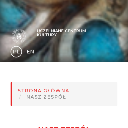
UCZELNIANE CENTRUM
KULTURY
PL
EN
GLI
SH
STRONA GŁÓWNA
NASZ ZESPÓŁ