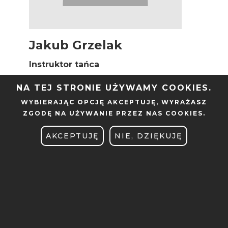
Jakub Grzelak
Instruktor tańca
adres: ul. Jana Pawła II 28 , 61-139
NA TEJ STRONIE UŻYWAMY COOKIES.
Poznań (Budynek A11)
WYBIERAJĄC OPCJĘ
AKCEPTUJĘ
, WYRAŻASZ
mail:
jakub.grzelak@put.poznan.pl
ZGODĘ NA UŻYWANIE PRZEZ NAS COOKIES.
telefon: +48 61 665
2569
AKCEPTUJĘ
NIE, DZIĘKUJĘ
Strona w Informatorze