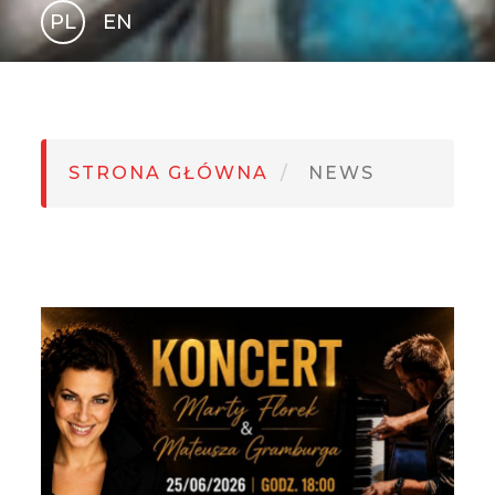
PL
EN
GLI
SH
STRONA GŁÓWNA
NEWS