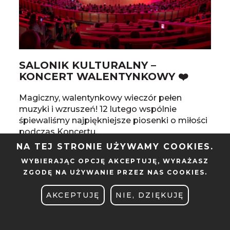
SALONIK KULTURALNY –
KONCERT WALENTYNKOWY ❤️
Magiczny, walentynkowy wieczór pełen
muzyki i wzruszeń! 12 lutego wspólnie
śpiewaliśmy najpiękniejsze piosenki o miłości
podczas Koncertu…
NA TEJ STRONIE UŻYWAMY COOKIES.
WYBIERAJĄC OPCJĘ
AKCEPTUJĘ
, WYRAŻASZ
ZGODĘ NA UŻYWANIE PRZEZ NAS COOKIES.
AKCEPTUJĘ
NIE, DZIĘKUJĘ